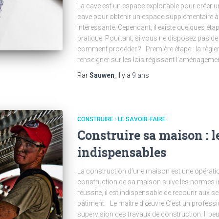
La cave est un espace exploitable pour créer u
cave pour obtenir un espace supplémentaire à
intéressante. Cependant, il existe quelques éta
pratique. Pourtant, si vous ne disposez pas de 
comment procéder ? Première étape : la règlem
renseigner sur les lois régissant l’aménageme
Par
Sauwen
, il y a
9 ans
CONSTRUIRE : LE SAVOIR-FAIRE
Construire sa maison : l
indispensables
La construction d’une maison est une opération
construction de sa maison suive les normes im
réussite, il est indispensable de recourir aux 
bâtiment. Le maître d’œuvre C’est un profession
supervision des travaux de construction. Il pe