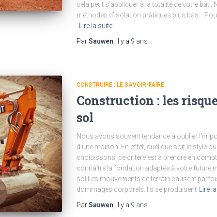
cela peut s’appliquer à la totalité de votre bât
méthodes d’isolation pratiques plus bas. Pour
Lire la suite
Par
Sauwen
, il y a
9 ans
CONSTRUIRE : LE SAVOIR-FAIRE
Construction : les risqu
sol
Nous avons souvent tendance à oublier l’impo
d’une maison. En effet, quel que soit le style 
choisissons, ce critère est à prendre en compte
connaître la fondation adaptée à votre future 
sol Les mouvements de terrain causent parfois
dommages corporels. Ils se produisent
Lire la
Par
Sauwen
, il y a
9 ans