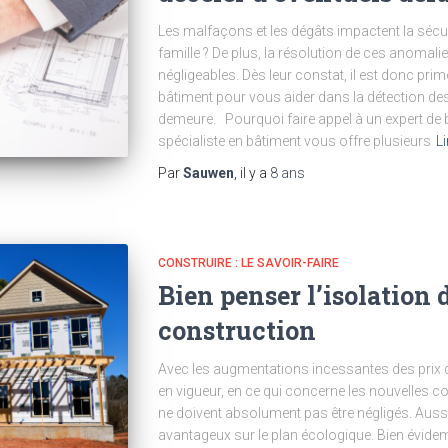
Les malfaçons et les dégâts impactent la sécur
famille ? De plus, la résolution de ces anomal
négligeables. Dès leur constat, il est donc pri
bâtiment pour vous aider dans la détection de
demeure. Pourquoi faire appel à un expert de 
spécialiste en bâtiment vous offre plusieurs
Li
Par
Sauwen
, il y a
8 ans
CONSTRUIRE : LE SAVOIR-FAIRE
Bien penser l’isolation 
construction
Avec les augmentations incessantes des prix d
en vigueur, en ce qui concerne les nouvelles c
ne doivent absolument pas être négligés. Aussi,
avantageux sur le plan écologique. Bien évide