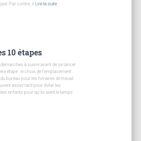
el. Par contre, il
Lire la suite
es 10 étapes
s démarches à suivre avant de se lancer
re étape : le choix de l’emplacement
s du bureau pour les horaires de travail
vent assez tard pour éviter les
es enfants pour qu’ils aient le temps