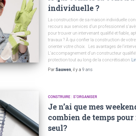
individuelle ?
La construction de sa maison individuelle const
recours aux services d’un professionnel s’a
pour trouver un intervenant qualifié et fiable, a
travaux ? À qui confier la construction de votre
orienter votre choix. Les avantages de l’interv
L’accompagnement d’un constructeur qualifié o
protection tout au long de la concrétisation
Li
Par
Sauwen
, il y a
9 ans
CONSTRUIRE : S'ORGANISER
Je n’ai que mes weekends
combien de temps pour
seul?