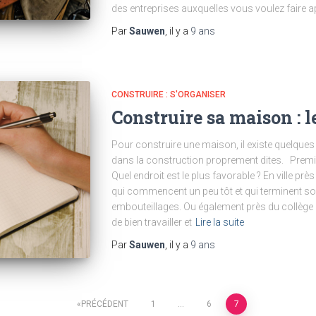
des entreprises auxquelles vous voulez faire app
Par
Sauwen
, il y a
9 ans
CONSTRUIRE : S'ORGANISER
Construire sa maison : l
Pour construire une maison, il existe quelque
dans la construction proprement dites. Premiè
Quel endroit est le plus favorable ? En ville prè
qui commencent un peu tôt et qui terminent sou
embouteillages. Ou également près du collège d
de bien travailler et
Lire la suite
Par
Sauwen
, il y a
9 ans
PRÉCÉDENT
1
…
6
7