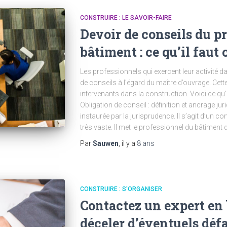
CONSTRUIRE : LE SAVOIR-FAIRE
Devoir de conseils du p
bâtiment : ce qu’il faut
Les professionnels qui exercent leur activité d
de conseils à l’égard du maître d’ouvrage. Cett
intervenants dans la construction. Voici ce qu’
Obligation de conseil : définition et ancrage jur
instaurée par la jurisprudence. Il s’agit d’un c
très vaste. Il met le professionnel du bâtiment 
Par
Sauwen
, il y a
8 ans
CONSTRUIRE : S'ORGANISER
Contactez un expert en
déceler d’éventuels déf