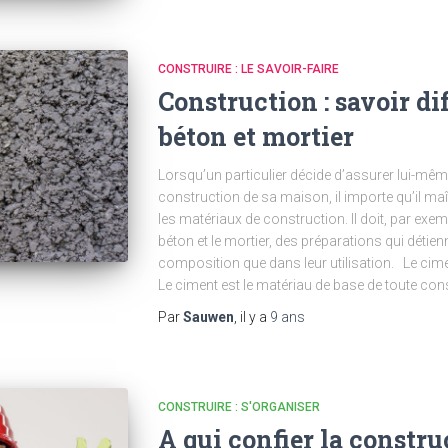
CONSTRUIRE : LE SAVOIR-FAIRE
Construction : savoir di
béton et mortier
Lorsqu’un particulier décide d’assurer lui-même
construction de sa maison, il importe qu’il maî
les matériaux de construction. Il doit, par exemp
béton et le mortier, des préparations qui détienn
composition que dans leur utilisation. Le cime
Le ciment est le matériau de base de toute con
Par
Sauwen
, il y a
9 ans
CONSTRUIRE : S'ORGANISER
A qui confier la constr