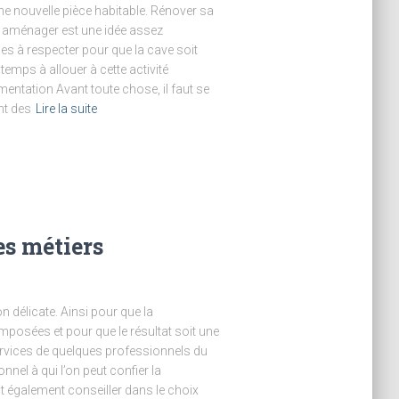
ne nouvelle pièce habitable. Rénover sa
 aménager est une idée assez
pes à respecter pour que la cave soit
temps à allouer à cette activité
entation Avant toute chose, il faut se
nt des
Lire la suite
es métiers
 délicate. Ainsi pour que la
posées et pour que le résultat soit une
services de quelques professionnels du
nel à qui l’on peut confier la
ut également conseiller dans le choix