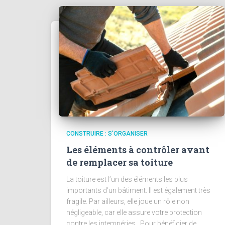
CONSTRUIRE : S'ORGANISER
Les éléments à contrôler avant
de remplacer sa toiture
La toiture est l’un des éléments les plus
importants d’un bâtiment. Il est également très
fragile. Par ailleurs, elle joue un rôle non
négligeable, car elle assure votre protection
contre les intempéries. Pour bénéficier de