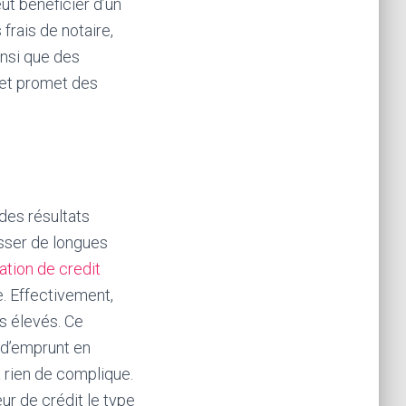
ut bénéficier d’un
frais de notaire,
insi que des
 et promet des
 des résultats
sser de longues
ation de credit
e. Effectivement,
s élevés. Ce
 d’emprunt en
a rien de complique.
eur de crédit le type